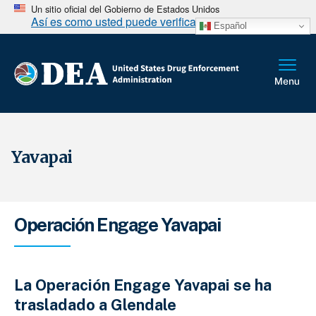
Un sitio oficial del Gobierno de Estados Unidos
Así es como usted puede verificarlo
Español
Yavapai
Sobrescribir enlaces de ayuda a la 
Operación Engage Yavapai
La Operación Engage Yavapai se ha
trasladado a
Glendale