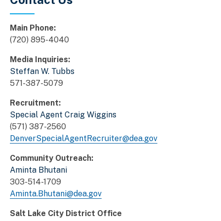
Main Phone:
(720) 895-4040
Media Inquiries:
Steffan W. Tubbs
571-387-5079
Recruitment:
Special Agent Craig Wiggins
(571) 387-2560
DenverSpecialAgentRecruiter@dea.gov
Community Outreach:
Aminta Bhutani
303-514-1709
Aminta.Bhutani@dea.gov
Salt Lake City District Office