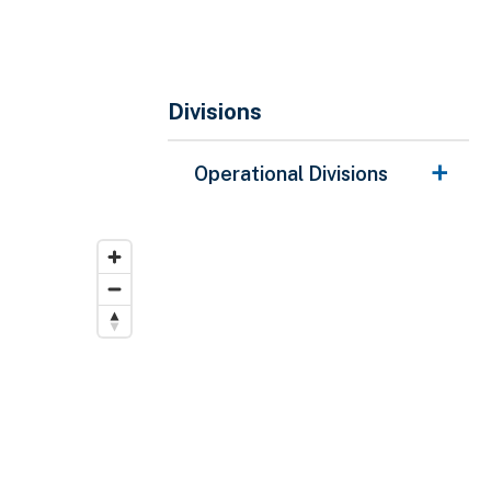
Divisions
Divisions
Operational Divisions