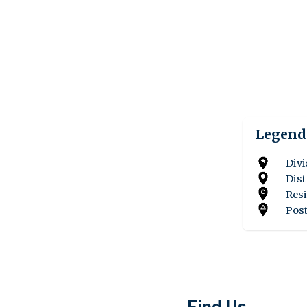
Legend
Divi
Dist
Resi
Post
Find Us