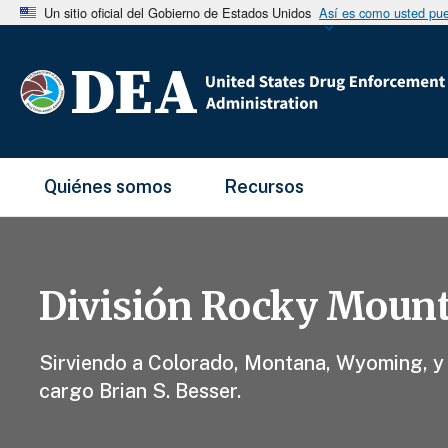
Un sitio oficial del Gobierno de Estados Unidos
Así es como usted pued
Main Menu
Quiénes somos
Recursos
División Rocky Moun
Sirviendo a Colorado, Montana, Wyoming, y U
cargo Brian S. Besser.