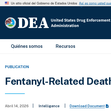
Un sitio oficial del Gobierno de Estados Unidos
Así es como usted pued
Main Menu
Quiénes somos
Recursos
PUBLICATION
Fentanyl-Related Death
|
|
Abril 14, 2026
Intelligence
Download Document