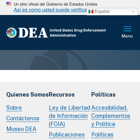
Un sitio oficial del Gobierno de Estados Unidos
Así es como usted puede verificarlo
Español
Quienes Somos
Recursos
Políticas
Sobre
Ley de Libertad
Accesibilidad,
de Información
Complementos
Contáctenos
(FOIA)
y Política
Museo DEA
Publicaciones
Políticas