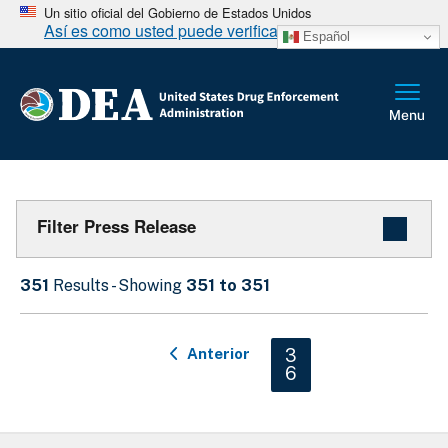
Un sitio oficial del Gobierno de Estados Unidos
Así es como usted puede verificarlo
Español
Filter Press Release
351
Results - Showing
351 to 351
Paginación
Anterior
Current page
3
6