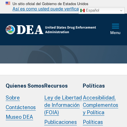
Un sitio oficial del Gobierno de Estados Unidos
Así es como usted puede verificarlo
Español
Quienes Somos
Recursos
Políticas
Sobre
Ley de Libertad
Accesibilidad,
de Información
Complementos
Contáctenos
(FOIA)
y Política
Museo DEA
Publicaciones
Políticas